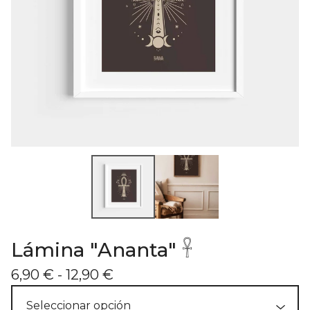
Lámina "Ananta" 𓋹
6,90
€
- 12,90
€