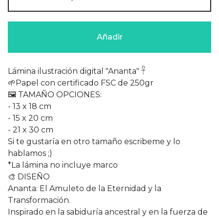
Añadir
Lámina ilustración digital "Ananta" 𓋹
🌱Papel con certificado FSC de 250gr
🖼️ TAMAÑO OPCIONES:
- 13 x 18 cm
- 15 x 20 cm
- 21 x 30 cm
Si te gustaría en otro tamaño escribeme y lo
hablamos ;)
*La lámina no incluye marco
🎨 DISEÑO
Ananta: El Amuleto de la Eternidad y la
Transformación.
Inspirado en la sabiduría ancestral y en la fuerza de