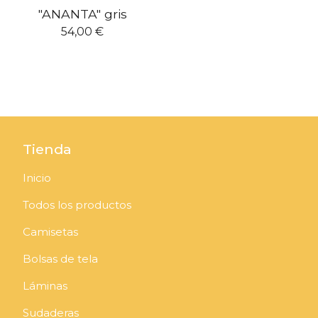
"ANANTA" gris
54,00
€
Tienda
Inicio
Todos los productos
Camisetas
Bolsas de tela
Láminas
Sudaderas