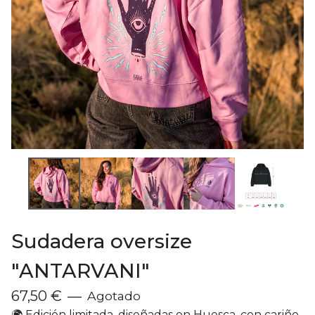
Sudadera oversize
"ANTARVANI"
67,50
€
—
Agotado
🌍 Edición limitada, diseñadas en Huesca, con cariño,