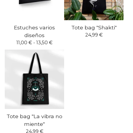
Estuches varios
Tote bag "Shakti"
diseños
24,99
€
11,00
€
- 13,50
€
Tote bag "La vibra no
miente"
24,99
€